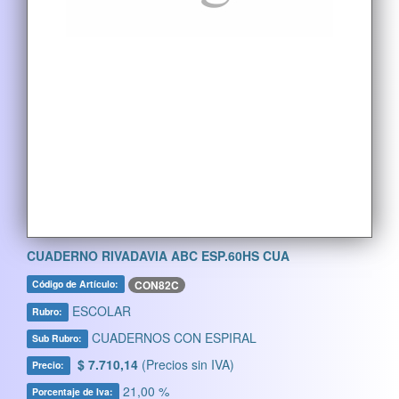
CUADERNO RIVADAVIA ABC ESP.60HS CUA
CON82C
Código de Artículo:
ESCOLAR
Rubro:
CUADERNOS CON ESPIRAL
Sub Rubro:
$ 7.710,14
(Precios sin IVA)
Precio:
21,00 %
Porcentaje de Iva: