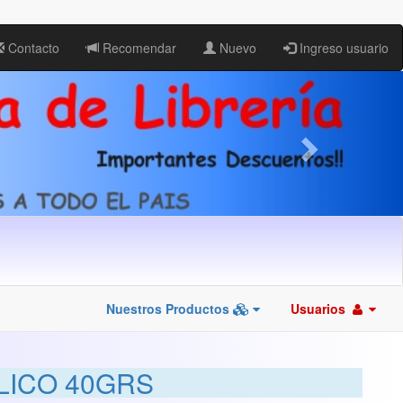
Contacto
Recomendar
Nuevo
Ingreso usuario
Nuestros Productos
Usuarios
LICO 40GRS