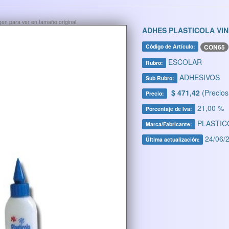
ágen para ver en tamaño original
ADHES PLASTICOLA VIN
CON65
Código de Artículo:
ESCOLAR
Rubro:
ADHESIVOS
Sub Rubro:
$ 471,42
(Precios
Precio:
21,00 %
Porcentaje de Iva:
PLASTIC
Marca/Fabricante:
24/06/2
Última actualización: