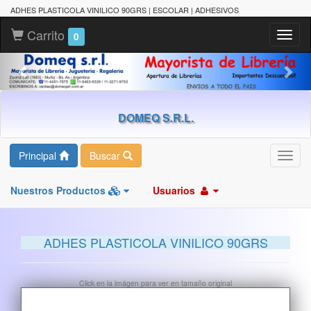
ADHES PLASTICOLA VINILICO 90GRS | ESCOLAR | ADHESIVOS
Carrito
Toggl
0
naviga
DOMEQ S.R.L.
Principal
Buscar
Toggl
navig
Nuestros Productos
Usuarios
ADHES PLASTICOLA VINILICO 90GRS
Click en la imágen para ver en tamaño original