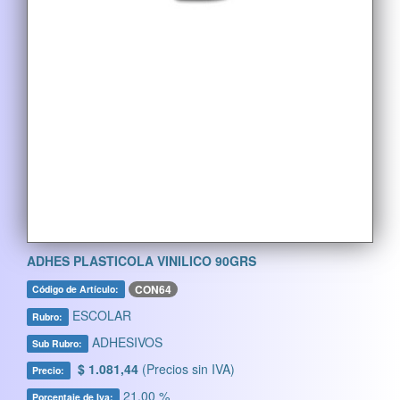
ADHES PLASTICOLA VINILICO 90GRS
CON64
Código de Artículo:
ESCOLAR
Rubro:
ADHESIVOS
Sub Rubro:
$ 1.081,44
(Precios sin IVA)
Precio:
21,00 %
Porcentaje de Iva: