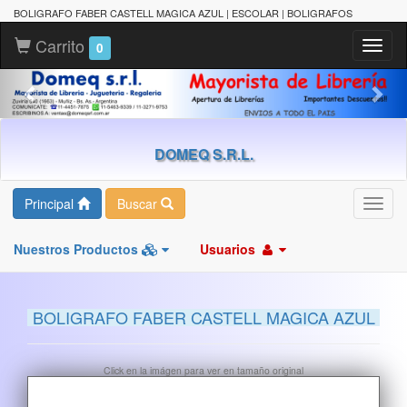
BOLIGRAFO FABER CASTELL MAGICA AZUL | ESCOLAR | BOLIGRAFOS
Carrito
Toggl
0
naviga
DOMEQ S.R.L.
Principal
Buscar
Toggl
navig
Nuestros Productos
Usuarios
BOLIGRAFO FABER CASTELL MAGICA AZUL
Click en la imágen para ver en tamaño original