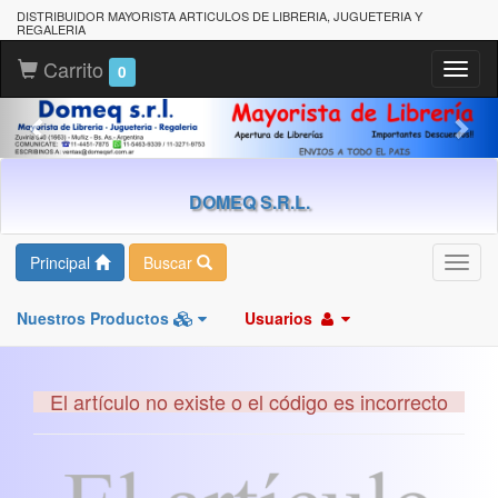
DISTRIBUIDOR MAYORISTA ARTICULOS DE LIBRERIA, JUGUETERIA Y
REGALERIA
Carrito
Toggl
0
naviga
DOMEQ S.R.L.
Principal
Buscar
Toggl
navig
Nuestros Productos
Usuarios
El artículo no existe o el código es incorrecto