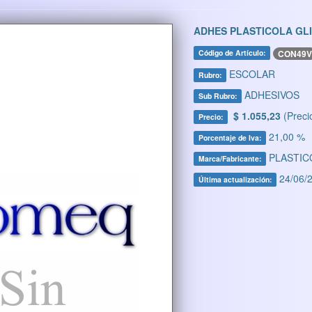
ADHES PLASTICOLA GL
CON49V
Código de Artículo:
ESCOLAR
Rubro:
ADHESIVOS
Sub Rubro:
$ 1.055,23
(Preci
Precio:
21,00 %
Porcentaje de Iva:
PLASTIC
Marca/Fabricante:
24/06/2
Última actualización: