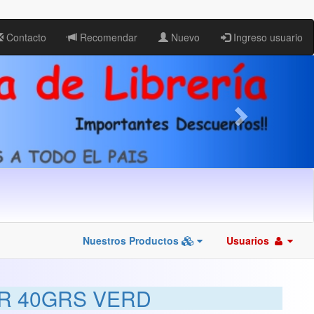
Contacto
Recomendar
Nuevo
Ingreso usuario
Nuestros Productos
Usuarios
ER 40GRS VERD