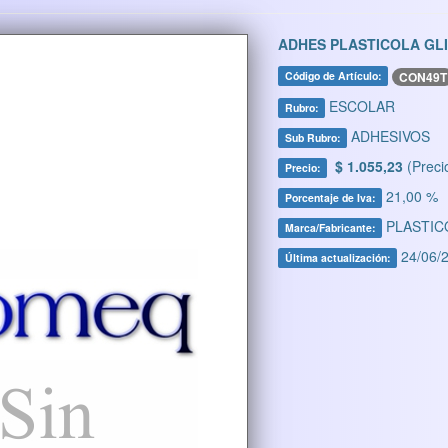
ADHES PLASTICOLA GL
CON49T
Código de Artículo:
ESCOLAR
Rubro:
ADHESIVOS
Sub Rubro:
$ 1.055,23
(Preci
Precio:
21,00 %
Porcentaje de Iva:
PLASTIC
Marca/Fabricante:
24/06/2
Última actualización: