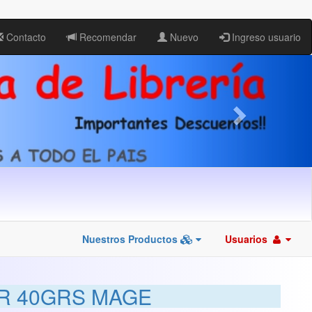
Contacto
Recomendar
Nuevo
Ingreso usuario
Nuestros Productos
Usuarios
ER 40GRS MAGE