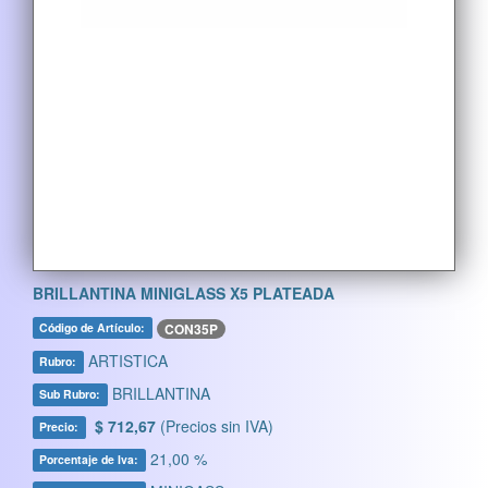
BRILLANTINA MINIGLASS X5 PLATEADA
CON35P
Código de Artículo:
ARTISTICA
Rubro:
BRILLANTINA
Sub Rubro:
$ 712,67
(Precios sin IVA)
Precio:
21,00 %
Porcentaje de Iva: