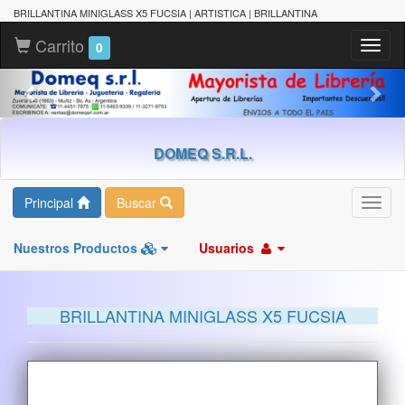
BRILLANTINA MINIGLASS X5 FUCSIA | ARTISTICA | BRILLANTINA
Carrito
Toggl
0
naviga
DOMEQ S.R.L.
Principal
Buscar
Toggl
navig
Nuestros Productos
Usuarios
BRILLANTINA MINIGLASS X5 FUCSIA