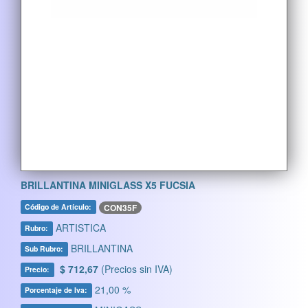
BRILLANTINA MINIGLASS X5 FUCSIA
CON35F
Código de Artículo:
ARTISTICA
Rubro:
BRILLANTINA
Sub Rubro:
$ 712,67
(Precios sin IVA)
Precio:
21,00 %
Porcentaje de Iva: