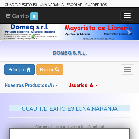
CUAD.T/D EXITO E3 LUNA.NARANJA | ESCOLAR | CUADERNOS
Carrito
Toggl
0
naviga
DOMEQ S.R.L.
Principal
Buscar
Toggl
navig
Nuestros Productos
Usuarios
CUAD.T/D EXITO E3 LUNA.NARANJA
Click en la imágen para ver en tamaño original