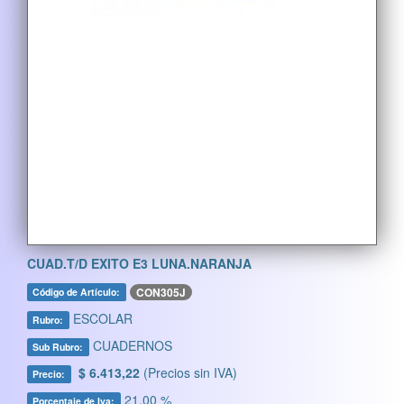
CUAD.T/D EXITO E3 LUNA.NARANJA
CON305J
Código de Artículo:
ESCOLAR
Rubro:
CUADERNOS
Sub Rubro:
$ 6.413,22
(Precios sin IVA)
Precio:
21,00 %
Porcentaje de Iva: