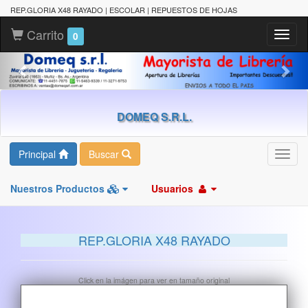
REP.GLORIA X48 RAYADO | ESCOLAR | REPUESTOS DE HOJAS
Carrito
Toggl
0
naviga
DOMEQ S.R.L.
Principal
Buscar
Toggl
navig
Nuestros Productos
Usuarios
REP.GLORIA X48 RAYADO
Click en la imágen para ver en tamaño original