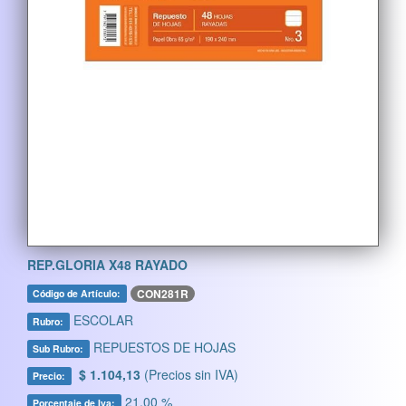
REP.GLORIA X48 RAYADO
CON281R
Código de Artículo:
ESCOLAR
Rubro:
REPUESTOS DE HOJAS
Sub Rubro:
$ 1.104,13
(Precios sin IVA)
Precio:
21,00 %
Porcentaje de Iva: