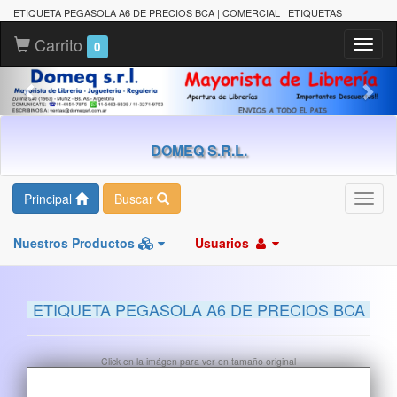
ETIQUETA PEGASOLA A6 DE PRECIOS BCA | COMERCIAL | ETIQUETAS
Carrito
Toggl
0
naviga
DOMEQ S.R.L.
Principal
Buscar
Toggl
navig
Nuestros Productos
Usuarios
ETIQUETA PEGASOLA A6 DE PRECIOS BCA
Click en la imágen para ver en tamaño original