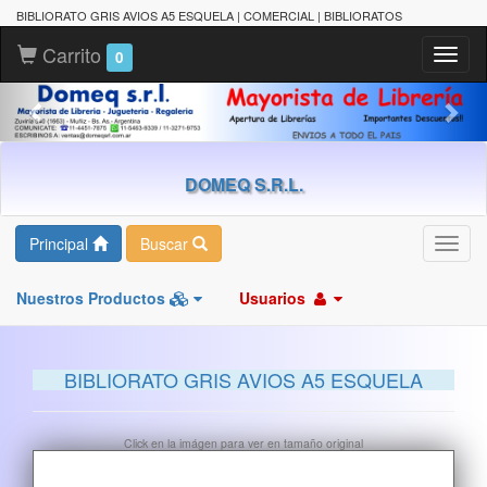
BIBLIORATO GRIS AVIOS A5 ESQUELA | COMERCIAL | BIBLIORATOS
Carrito
Toggl
0
naviga
DOMEQ S.R.L.
Principal
Buscar
Toggl
navig
Nuestros Productos
Usuarios
BIBLIORATO GRIS AVIOS A5 ESQUELA
Click en la imágen para ver en tamaño original