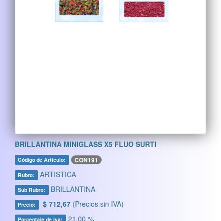
BRILLANTINA MINIGLASS X5 FLUO SURTI
CON191
Código de Artículo:
ARTISTICA
Rubro:
BRILLANTINA
Sub Rubro:
$ 712,67
(Precios sin IVA)
Precio:
21,00 %
Porcentaje de Iva: