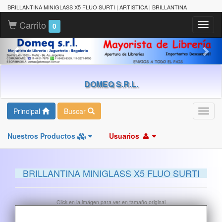
BRILLANTINA MINIGLASS X5 FLUO SURTI | ARTISTICA | BRILLANTINA
Carrito
Toggl
0
naviga
DOMEQ S.R.L.
Principal
Buscar
Toggl
navig
Nuestros Productos
Usuarios
BRILLANTINA MINIGLASS X5 FLUO SURTI
Click en la imágen para ver en tamaño original