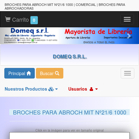
BROCHES PARA ABROCH MIT Nº21/6 1000 | COMERCIAL | BROCHES PARA
ABROCHADORAS
Carrito
Toggl
0
naviga
DOMEQ S.R.L.
Principal
Buscar
Toggl
navig
Nuestros Productos
Usuarios
BROCHES PARA ABROCH MIT Nº21/6 1000
Click en la imágen para ver en tamaño original