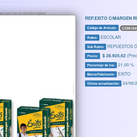
ágen para ver en tamaño original
REP.EXITO C/MARGEN R
CON164
Código de Artículo:
ESCOLAR
Rubro:
REPUESTOS D
Sub Rubro:
$ 28.925,62
(Prec
Precio:
21,00 %
Porcentaje de Iva:
EXITO
Marca/Fabricante:
24/06/2
Última actualización: