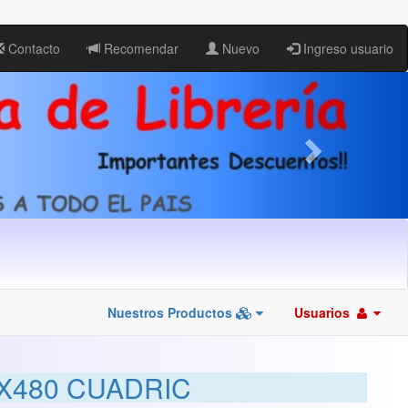
Contacto
Recomendar
Nuevo
Ingreso usuario
Nuestros Productos
Usuarios
X480 CUADRIC