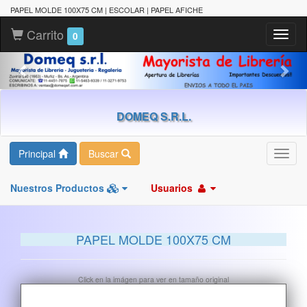
PAPEL MOLDE 100X75 CM | ESCOLAR | PAPEL AFICHE
Carrito
Toggl
0
naviga
DOMEQ S.R.L.
Principal
Buscar
Toggl
navig
Nuestros Productos
Usuarios
PAPEL MOLDE 100X75 CM
Click en la imágen para ver en tamaño original