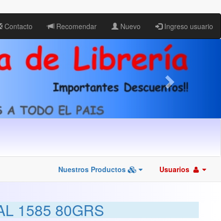
Contacto
Recomendar
Nuevo
Ingreso usuario
Nuestros Productos
Usuarios
L 1585 80GRS