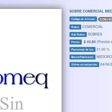
SOBRE COMERCIAL MED
CON145
Código de Artículo:
COMERCIAL
Rubro:
SOBRES
Sub Rubro:
$ 43,80
(Precios 
Precio:
21,00 %
Porcentaje de Iva:
MEDOR
Marca/Fabricante:
24/06/2
Última actualización: