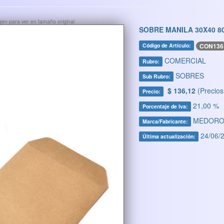
ágen para ver en tamaño original
SOBRE MANILA 30X40 8
CON136
Código de Artículo:
COMERCIAL
Rubro:
SOBRES
Sub Rubro:
$ 136,12
(Precios
Precio:
21,00 %
Porcentaje de Iva:
MEDOR
Marca/Fabricante:
24/06/2
Última actualización: