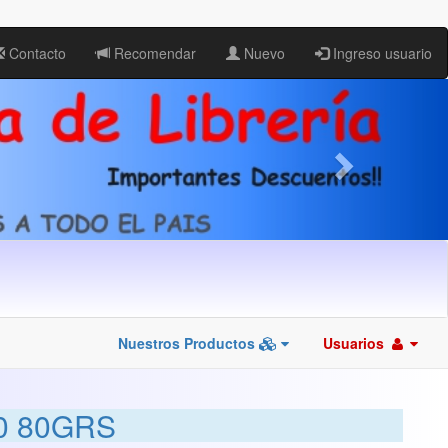
Contacto
Recomendar
Nuevo
Ingreso usuario
Nuestros Productos
Usuarios
0 80GRS