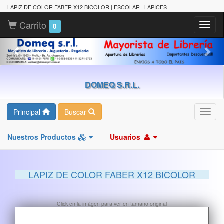
LAPIZ DE COLOR FABER X12 BICOLOR | ESCOLAR | LAPICES
Carrito
Toggl
0
naviga
DOMEQ S.R.L.
Principal
Buscar
Toggl
navig
Nuestros Productos
Usuarios
LAPIZ DE COLOR FABER X12 BICOLOR
Click en la imágen para ver en tamaño original