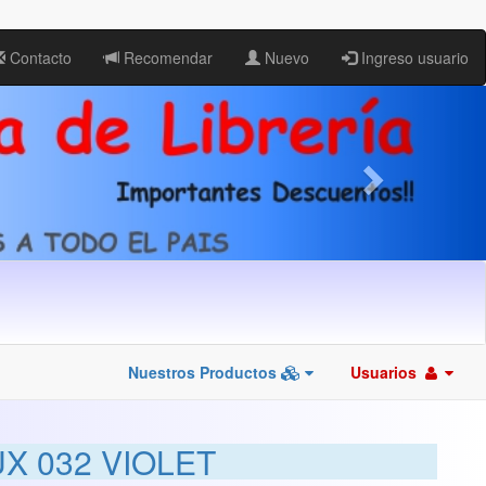
Contacto
Recomendar
Nuevo
Ingreso usuario
Nuestros Productos
Usuarios
X 032 VIOLET