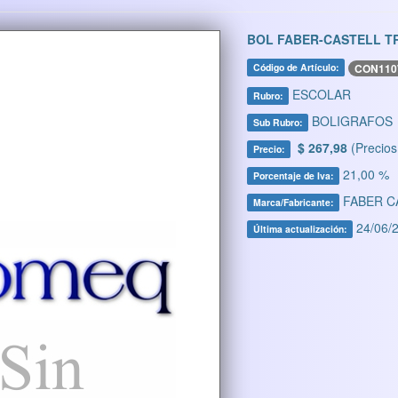
BOL FABER-CASTELL TR
CON11
Código de Artículo:
ESCOLAR
Rubro:
BOLIGRAFOS
Sub Rubro:
$ 267,98
(Precios
Precio:
21,00 %
Porcentaje de Iva:
FABER C
Marca/Fabricante:
24/06/2
Última actualización: