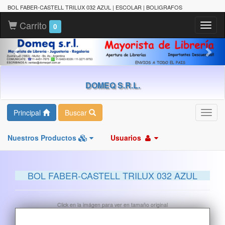
BOL FABER-CASTELL TRILUX 032 AZUL | ESCOLAR | BOLIGRAFOS
Carrito
Toggl
0
naviga
DOMEQ S.R.L.
Principal
Buscar
Toggl
navig
Nuestros Productos
Usuarios
BOL FABER-CASTELL TRILUX 032 AZUL
Click en la imágen para ver en tamaño original