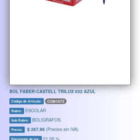
BOL FABER-CASTELL TRILUX 032 AZUL
CON107Z
Código de Artículo:
ESCOLAR
Rubro:
BOLIGRAFOS
Sub Rubro:
$ 267,98
(Precios sin IVA)
Precio:
21,00 %
Porcentaje de Iva: