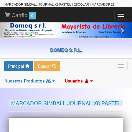
MARCADOR SIMBALL JOURNAL X8 PASTEL | ESCOLAR | MARCADORES
Carrito
Toggl
0
naviga
DOMEQ S.R.L.
Principal
Buscar
Toggl
navig
Nuestros Productos
Usuarios
MARCADOR SIMBALL JOURNAL X8 PASTEL