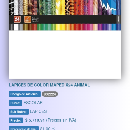
LAPICES DE COLOR MAPED X24 ANIMAL
832224
Código de Artículo:
ESCOLAR
Rubro:
LAPICES
Sub Rubro:
$ 5.719,91
(Precios sin IVA)
Precio:
21,00 %
Porcentaje de Iva: