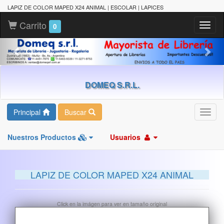
LAPIZ DE COLOR MAPED X24 ANIMAL | ESCOLAR | LAPICES
Carrito
Toggl
0
naviga
DOMEQ S.R.L.
Principal
Buscar
Toggl
navig
Nuestros Productos
Usuarios
LAPIZ DE COLOR MAPED X24 ANIMAL
Click en la imágen para ver en tamaño original