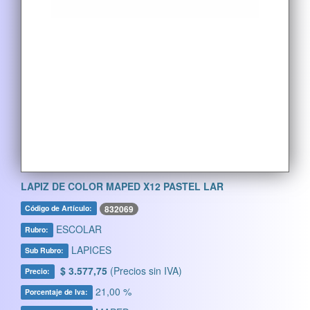
LAPIZ DE COLOR MAPED X12 PASTEL LAR
832069
Código de Artículo:
ESCOLAR
Rubro:
LAPICES
Sub Rubro:
$ 3.577,75
(Precios sin IVA)
Precio:
21,00 %
Porcentaje de Iva: