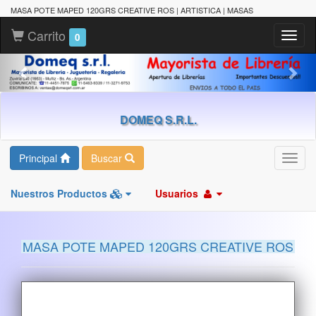
MASA POTE MAPED 120GRS CREATIVE ROS | ARTISTICA | MASAS
Carrito
Toggl
0
naviga
DOMEQ S.R.L.
Principal
Buscar
Toggl
navig
Nuestros Productos
Usuarios
MASA POTE MAPED 120GRS CREATIVE ROS