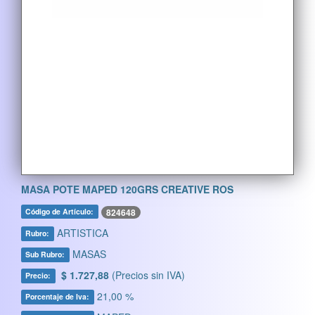
MASA POTE MAPED 120GRS CREATIVE ROS
824648
Código de Artículo:
ARTISTICA
Rubro:
MASAS
Sub Rubro:
$ 1.727,88
(Precios sin IVA)
Precio:
21,00 %
Porcentaje de Iva: