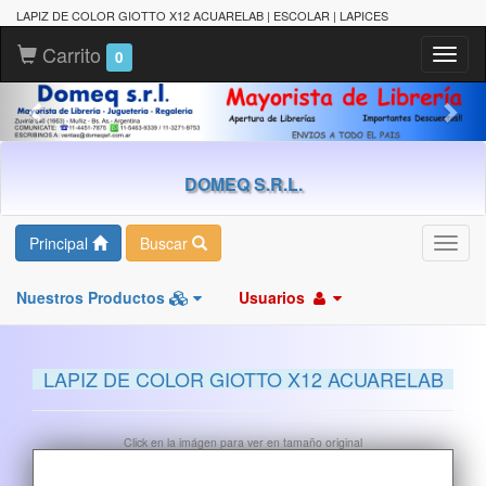
LAPIZ DE COLOR GIOTTO X12 ACUARELAB | ESCOLAR | LAPICES
Carrito
Toggl
0
naviga
DOMEQ S.R.L.
Principal
Buscar
Toggl
navig
Nuestros Productos
Usuarios
LAPIZ DE COLOR GIOTTO X12 ACUARELAB
Click en la imágen para ver en tamaño original