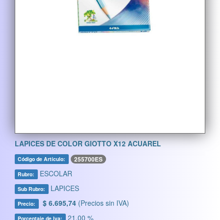
LAPICES DE COLOR GIOTTO X12 ACUAREL
255700ES
Código de Artículo:
ESCOLAR
Rubro:
LAPICES
Sub Rubro:
$ 6.695,74
(Precios sin IVA)
Precio:
21,00 %
Porcentaje de Iva: