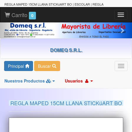
REGLA MAPED 15CM LLANA STICKúART BO | ESCOLAR | REGLA
Carrito
Toggl
0
naviga
DOMEQ S.R.L.
Principal
Buscar
Toggl
navig
Nuestros Productos
Usuarios
REGLA MAPED 15CM LLANA STICKúART BO