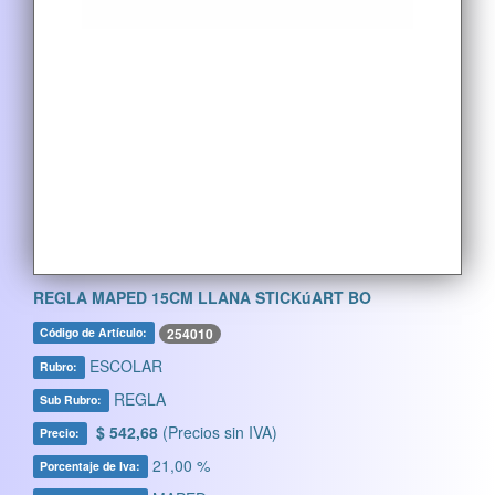
REGLA MAPED 15CM LLANA STICKúART BO
254010
Código de Artículo:
ESCOLAR
Rubro:
REGLA
Sub Rubro:
$ 542,68
(Precios sin IVA)
Precio:
21,00 %
Porcentaje de Iva: