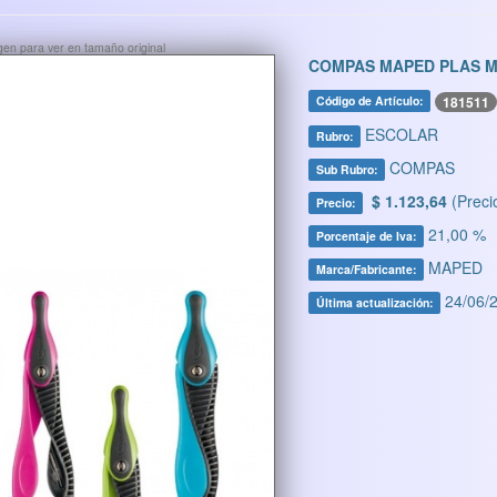
ágen para ver en tamaño original
COMPAS MAPED PLAS MI
181511
Código de Artículo:
ESCOLAR
Rubro:
COMPAS
Sub Rubro:
$ 1.123,64
(Preci
Precio:
21,00 %
Porcentaje de Iva:
MAPED
Marca/Fabricante:
24/06/2
Última actualización: