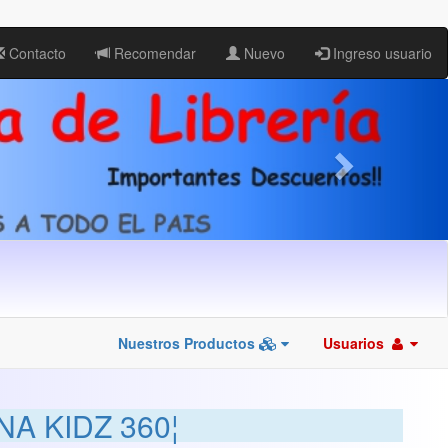
Contacto
Recomendar
Nuevo
Ingreso usuario
Nuestros Productos
Usuarios
A KIDZ 360¦