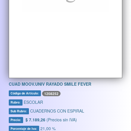
CUAD MOOV.UNIV RAYADO SMILE FEVER
1208252
Código de Artículo:
ESCOLAR
Rubro:
CUADERNOS CON ESPIRAL
Sub Rubro:
$ 7.189,26
(Precios sin IVA)
Precio:
21,00 %
Porcentaje de Iva: