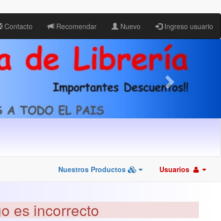
Contacto
Recomendar
Nuevo
Ingreso usuario
Nuestros Productos
Usuarios
go es incorrecto