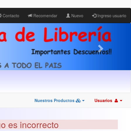
Contacto
Recomendar
Nuevo
Ingreso usuario
Nuestros Productos
Usuarios
go es incorrecto